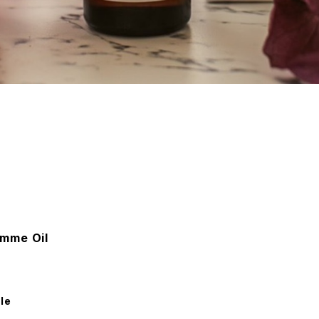
mme Oil
le