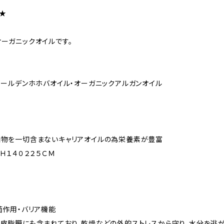
★
ーガニックオイルです。
ゴールデンホホバオイル・オーガニックアルガンオイル
加物を一切含まないキャリアオイルの為栄養素が豊富
Ｈ１４０２２５ＣＭ
菌作用・バリア機能
皮脂膜にも含まれており、乾燥などの外的ストレスから守り、水分を逃