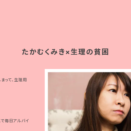
たかむくみき×生理の貧困
まって、生理用
死で毎日アルバイ