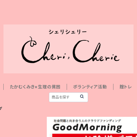
たかむくみき×生理の貧困
ボランティア活動
腟トレ
プ