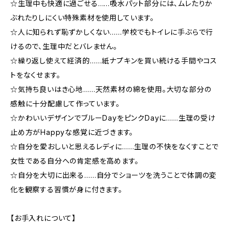
☆生理中も快適に過ごせる……吸水パット部分には、ムレたりか
ぶれたりしにくい特殊素材を使用しています。
☆人に知られず恥ずかしくない……学校でもトイレに手ぶらで行
けるので、生理中だとバレません。
☆繰り返し使えて経済的……紙ナプキンを買い続ける手間やコス
トをなくせます。
☆気持ち良いはき心地……天然素材の綿を使用。大切な部分の
感触に十分配慮して作っています。
☆かわいいデザインでブルーDayをピンクDayに……生理の受け
止め方がHappyな感覚に近づきます。
☆自分を愛おしいと思えるレディに……生理の不快をなくすことで
女性である自分への肯定感を高めます。
☆自分を大切に出来る……自分でショーツを洗うことで体調の変
化を観察する習慣が身に付きます。
【お手入れについて】